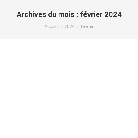
Archives du mois :
février 2024
Vous êtes ici :
Accueil
2024
février
Testosteronum prolongatum, roztwór
do wstrzykiwań, 100 mg 1 ml, 5
ampułek
Non classé
Par
valens
29 février 2024
Laisser un commentaire
Testosteronum prolongatum, roztwór do
wstrzykiwań, 100 mg 1 ml, 5 ampułek Wszystkie
prawa autorskie do artykułu są zastrzeżone przez