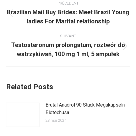
PRÉCÉDENT
article
Brazilian Mail Buy Brides: Meet Brazil Young
Article
ladies For Marital relationship
précédent
:
SUIVANT
Testosteronum prolongatum, roztwór do
Article
wstrzykiwań, 100 mg 1 ml, 5 ampułek
suivant
:
Related Posts
Brutal Anadrol 90 Stück Megakapseln
Biotechusa
23 mai 2024