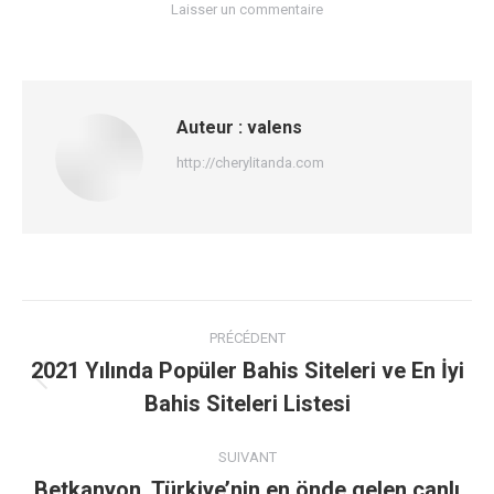
Laisser un commentaire
Auteur :
valens
http://cherylitanda.com
Navigation
PRÉCÉDENT
article
2021 Yılında Popüler Bahis Siteleri ve En İyi
Article
Bahis Siteleri Listesi
précédent
:
SUIVANT
Betkanyon, Türkiye’nin en önde gelen canlı