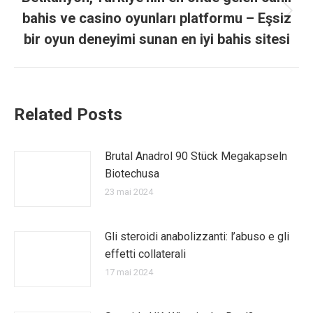
bahis ve casino oyunları platformu – Eşsiz
Article
suivant
bir oyun deneyimi sunan en iyi bahis sitesi
:
Related Posts
Brutal Anadrol 90 Stück Megakapseln
Biotechusa
23 mai 2024
Gli steroidi anabolizzanti: l’abuso e gli
effetti collaterali
17 mai 2024