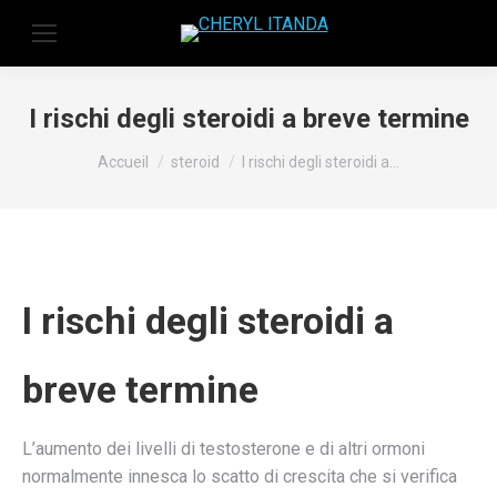
I rischi degli steroidi a breve termine
Vous êtes ici :
Accueil
steroid
I rischi degli steroidi a…
I rischi degli steroidi a
breve termine
L’aumento dei livelli di testosterone e di altri ormoni
normalmente innesca lo scatto di crescita che si verifica